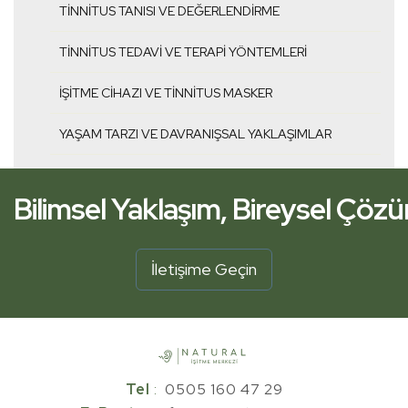
TINNITUS TANISI VE DEĞERLENDIRME
TINNITUS TEDAVI VE TERAPI YÖNTEMLERI
İŞITME CIHAZI VE TINNITUS MASKER
YAŞAM TARZI VE DAVRANIŞSAL YAKLAŞIMLAR
Bilimsel Yaklaşım, Bireysel Çöz
İşitme Kliniğiniz Yanınızda.
İletişime Geçin
Bilimsel Yaklaşım, Bireysel Çöz
Tel
:
0505 160 47 29