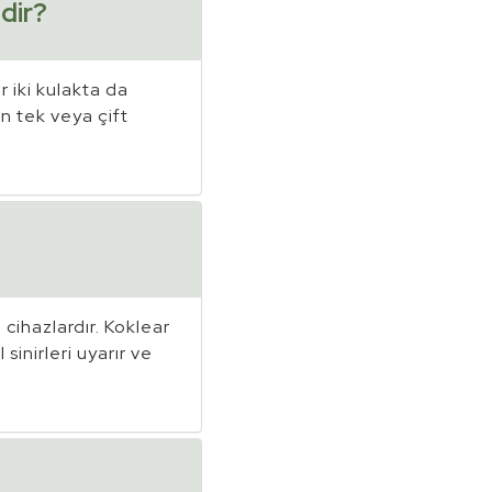
edir?
r iki kulakta da
n tek veya çift
 cihazlardır. Koklear
 sinirleri uyarır ve