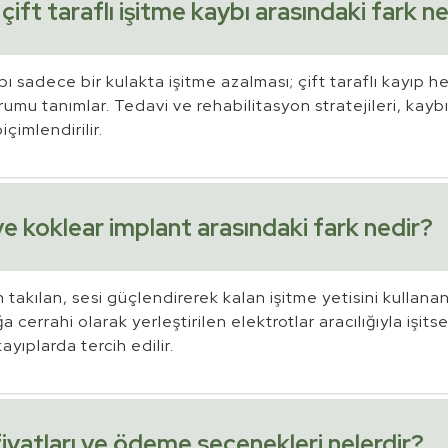
 çift taraflı işitme kaybı arasındaki fark n
bı sadece bir kulakta işitme azalması; çift taraflı kayıp he
mu tanımlar. Tedavi ve rehabilitasyon stratejileri, kaybı
içimlendirilir.
ve koklear implant arasındaki fark nedir?
n takılan, sesi güçlendirerek kalan işitme yetisini kullanan
a cerrahi olarak yerleştirilen elektrotlar aracılığıyla işitsel
yıplarda tercih edilir.
fiyatları ve ödeme seçenekleri nelerdir?