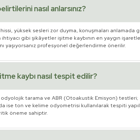
lirtilerini nasıl anlarsınız?
 hissi, yüksek sesleri zor duyma, konuşmaları anlamada
 ihtiyacı gibi şikâyetler işitme kaybının en yaygın işaretle
nı yaşıyorsanız profesyonel değerlendirme önerilir.
tme kaybı nasıl tespit edilir?
dyolojik tarama ve ABR (Otoakustik Emisyon) testleri; 
a ise ton ve kelime odyometrisi kullanılarak tespiti yapılı
kritik öneme sahiptir.