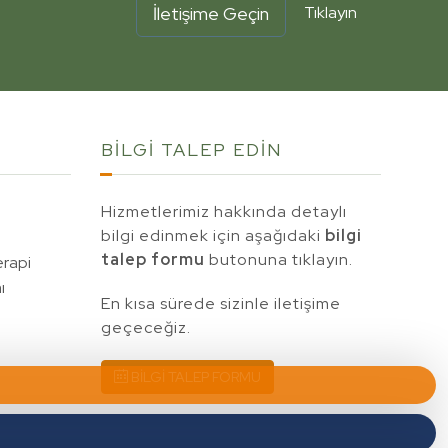
İletişime Geçin
Tıklayın
BİLGİ TALEP
EDİN
Hizmetlerimiz hakkında detaylı
bilgi edinmek için aşağıdaki
bilgi
talep formu
butonuna tıklayın.
erapi
ı
En kısa sürede sizinle iletişime
geçeceğiz.
BİLGİ TALEP FORMU