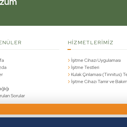
Çözüm
Çözüm
ENÜLER
HİZMETLERİMİZ
fa
İşitme Cihazı Uygulaması
zda
İşitme Testleri
er
Kulak Çınlaması (Tinnitus) T
İşitme Cihazı Tamir ve Bakım
ğlığı
rulan Sorular