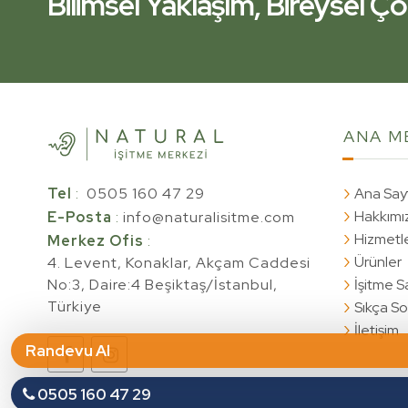
Bilimsel Yaklaşım, Bireysel 
İşitme Kliniğiniz Yanınızda.
Bilimsel Yaklaşım, Bireysel 
ANA
M
Tel
:
0505 160 47 29
Ana Say
Hakkımı
E-Posta
:
info@naturalisitme.com
Hizmetl
Merkez Ofis
:
Ürünler
4. Levent, Konaklar, Akçam Caddesi
No:3, Daire:4 Beşiktaş/İstanbul,
İşitme Sa
Türkiye
Sıkça So
İletişim
Randevu Al
0505 160 47 29