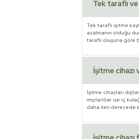
Tek taraflı ve
Tek taraflı işitme kay
azalmanın olduğu duru
taraflı oluşuna göre b
İşitme cihazı 
İşitme cihazları dışta
implantlar ise iç kulağ
daha ileri derecede ka
İşitme cihazı 