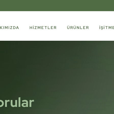
KIMIZDA
HIZMETLER
ÜRÜNLER
İŞITM
orular