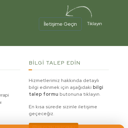
İletişime Geçin
Tıklayın
BİLGİ TALEP
EDİN
Hizmetlerimiz hakkında detaylı
bilgi edinmek için aşağıdaki
bilgi
talep formu
butonuna tıklayın.
erapi
ı
En kısa sürede sizinle iletişime
geçeceğiz.
BİLGİ TALEP FORMU