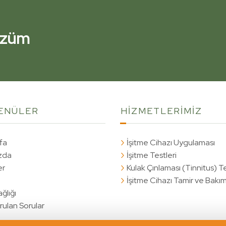
Çözüm
Çözüm
ENÜLER
HİZMETLERİMİZ
fa
İşitme Cihazı Uygulaması
zda
İşitme Testleri
er
Kulak Çınlaması (Tinnitus) T
İşitme Cihazı Tamir ve Bakım
ğlığı
rulan Sorular