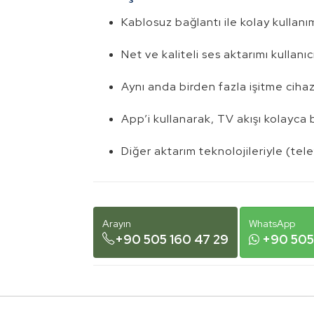
Kablosuz bağlantı ile kolay kullanı
Net ve kaliteli ses aktarımı kullan
Aynı anda birden fazla işitme ciha
App’i kullanarak, TV akışı kolayca ba
Diğer aktarım teknolojileriyle (tele
Arayın
WhatsApp
+90 505 160 47 29
+90 505