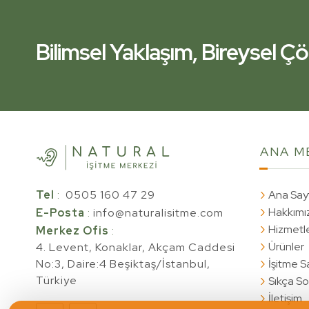
Bilimsel Yaklaşım, Bireysel 
İşitme Kliniğiniz Yanınızda.
Bilimsel Yaklaşım, Bireysel 
ANA
M
Tel
:
0505 160 47 29
Ana Say
Hakkımı
E-Posta
:
info@naturalisitme.com
Hizmetl
Merkez Ofis
:
Ürünler
4. Levent, Konaklar, Akçam Caddesi
No:3, Daire:4 Beşiktaş/İstanbul,
İşitme Sa
Türkiye
Sıkça So
İletişim