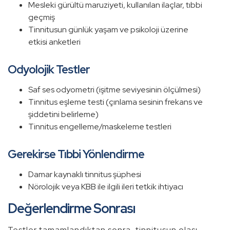
Mesleki gürültü maruziyeti, kullanılan ilaçlar, tıbbi
geçmiş
Tinnitusun günlük yaşam ve psikoloji üzerine
etkisi anketleri
Odyolojik Testler
Saf ses odyometri (işitme seviyesinin ölçülmesi)
Tinnitus eşleme testi (çınlama sesinin frekans ve
şiddetini belirleme)
Tinnitus engelleme/maskeleme testleri
Gerekirse Tıbbi Yönlendirme
Damar kaynaklı tinnitus şüphesi
Nörolojik veya KBB ile ilgili ileri tetkik ihtiyacı
Değerlendirme Sonrası
Testler tamamlandıktan sonra, tinnitusun olası