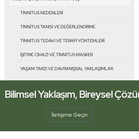
TINNITUS NEDENLERI
TINNITUS TANISI VE DEĞERLENDIRME
TINNITUS TEDAVI VE TERAPI YÖNTEMLERI
İŞITME CIHAZI VE TINNITUS MASKER
YAŞAM TARZI VE DAVRANIŞSAL YAKLAŞIMLAR
Bilimsel Yaklaşım, Bireysel Çöz
İşitme Kliniğiniz Yanınızda.
İletişime Geçin
Bilimsel Yaklaşım, Bireysel Çöz