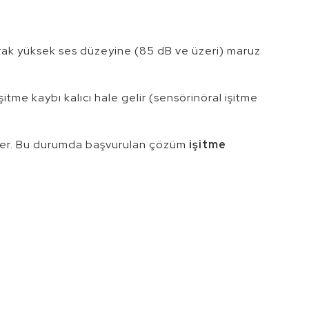
arak yüksek ses düzeyine (85 dB ve üzeri) maruz
itme kaybı kalıcı hale gelir (sensörinöral işitme
erler. Bu durumda başvurulan çözüm
işitme