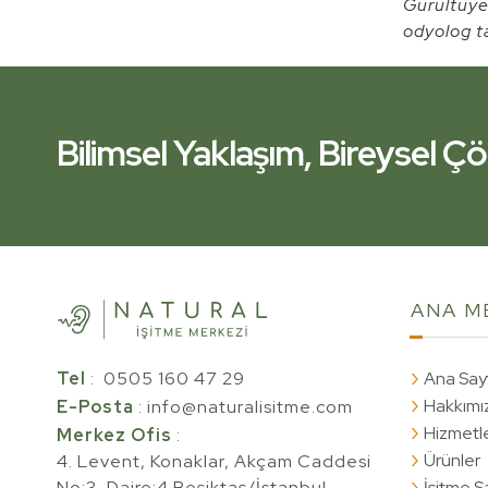
Gürültüye 
odyolog ta
Bilimsel Yaklaşım, Bireysel 
İşitme Kliniğiniz Yanınızda.
Bilimsel Yaklaşım, Bireysel 
ANA
M
Tel
:
0505 160 47 29
Ana Say
Hakkımı
E-Posta
:
info@naturalisitme.com
Hizmetl
Merkez Ofis
:
Ürünler
4. Levent, Konaklar, Akçam Caddesi
No:3, Daire:4 Beşiktaş/İstanbul,
İşitme Sa