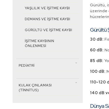
Gürültü, 
YAŞLILIK VE İŞITME KAYBI
üzerinde c
hücrelerin
DEMANS VE İŞITME KAYBI
Gürültü 
GÜRÜLTÜ VE İŞITME KAYBI
30 dB:
Fı
İŞITME KAYBININ
ÖNLENMESI
60 dB:
No
85 dB:
Yo
PEDIATRI
100 dB:
M
110-120 
KULAK ÇINLAMASI
(TINNITUS)
140 dB ve
Dünya Sa