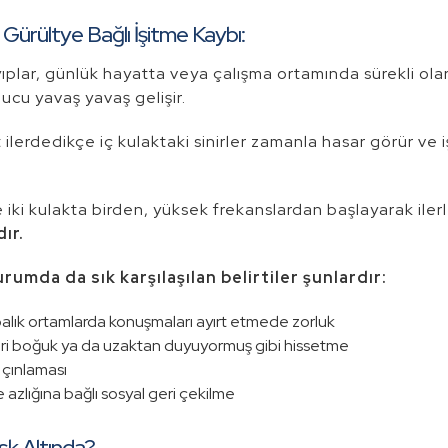
 Gürültye Bağlı İşitme Kaybı:
yıplar, günlük hayatta veya çalışma ortamında sürekli ol
ucu yavaş yavaş gelişir.
ilerdedikçe iç kulaktaki sinirler zamanla hasar görür ve iş
e iki kulakta birden, yüksek frekanslardan başlayarak il
ır.
urumda da sık karşılaşılan belirtiler şunlardır:
alık ortamlarda konuşmaları ayırt etmede zorluk
ri boğuk ya da uzaktan duyuyormuş gibi hissetme
 çınlaması
e azlığına bağlı sosyal geri çekilme
sk Altında?