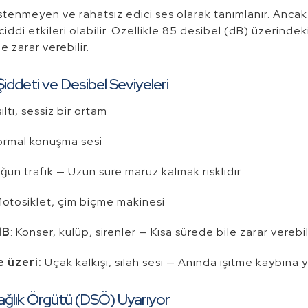
istenmeyen ve rahatsız edici ses olarak tanımlanır. Ancak
iddi etkileri olabilir. Özellikle 85 desibel (dB) üzerindek
e zarar verebilir.
Şiddeti ve Desibel Seviyeleri
sıltı, sessiz bir ortam
rmal konuşma sesi
ğun trafik — Uzun süre maruz kalmak risklidir
otosiklet, çim biçme makinesi
dB
: Konser, kulüp, sirenler — Kısa sürede bile zarar verebil
 üzeri:
Uçak kalkışı, silah sesi — Anında işitme kaybına y
ğlık Örgütü (DSÖ) Uyarıyor