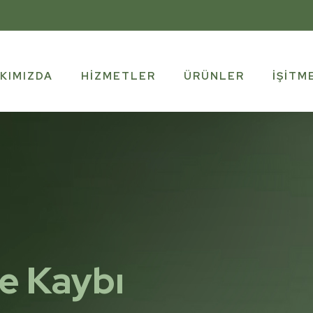
KIMIZDA
HIZMETLER
ÜRÜNLER
İŞITM
me Kaybı