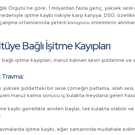
lık Örgütü'ne göre, 1 milyardan fazla genç, yüksek sesli 
nedeniyle işitme kaybı riskiyle karşı karşıya. DSÖ, özelli
 çalışma ortamlarında yeterli koruyucu önlemlerin alınmam
.
tüye Bağlı İşitme Kayıpları
bağlı işitme kayıpları, maruz kalınan sesin şiddetine ve s
k Travma:
k yüksek şiddetteki bir sese (örneğin patlama, silah sesi
süreli maruz kalma sonucu iç kulakta meydana gelen has
tme kaybı genellikle aniden başlar, tek kulakta olabilir v
.
avmalarda işitme kaybı, eğer zamanında müdahale edilmezse