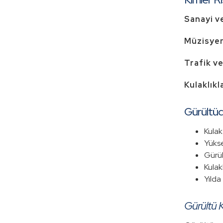
Sanayi ve
Müzisyen
Trafik ve
Kulaklıkl
Gürültüd
Kulak
Yükse
Gürül
Kulak
Yılda 
Gürültü K