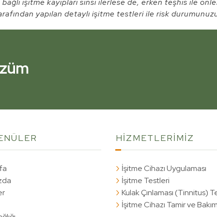
bağlı işitme kayıpları sinsi ilerlese de, erken teşhis ile önl
rafından yapılan detaylı işitme testleri ile risk durumunuzu
Çözüm
Çözüm
ENÜLER
HİZMETLERİMİZ
fa
İşitme Cihazı Uygulaması
zda
İşitme Testleri
er
Kulak Çınlaması (Tinnitus) T
İşitme Cihazı Tamir ve Bakım
ğlığı