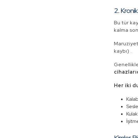
2. Kronik
Bu tür ka
kalma son
Maruziyet 
kaybı) .
Genellikl
cihazlarıd
Her iki d
Kalab
Sesle
Kulak
İşitm
Kimler Ri