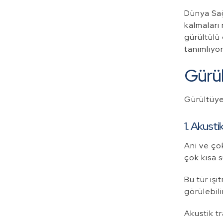
Dünya Sağ
kalmaları 
gürültülü
tanımlıyor
Gürül
Gürültüye 
1. Akusti
Ani ve ço
çok kısa 
Bu tür işi
görülebilir
Akustik tr