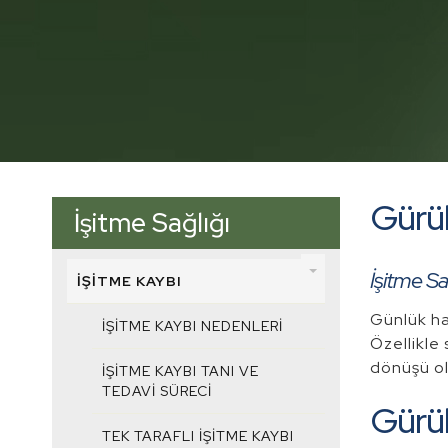
Gürül
İşitme Sağlığı
İşitme Sa
İŞITME KAYBI
Günlük ha
İŞITME KAYBI NEDENLERI
Özellikle 
dönüşü ol
İŞITME KAYBI TANI VE
TEDAVI SÜRECI
Gürül
TEK TARAFLI İŞITME KAYBI