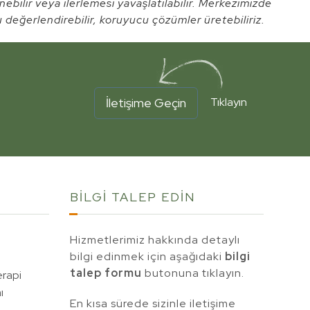
enebilir veya ilerlemesi yavaşlatılabilir. Merkezimizde
 değerlendirebilir, koruyucu çözümler üretebiliriz.
İletişime Geçin
Tıklayın
BİLGİ TALEP
EDİN
Hizmetlerimiz hakkında detaylı
bilgi edinmek için aşağıdaki
bilgi
talep formu
butonuna tıklayın.
erapi
ı
En kısa sürede sizinle iletişime