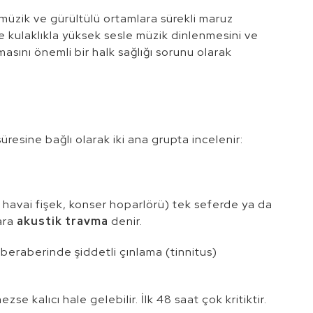
müzik ve gürültülü ortamlara sürekli maruz
kle kulaklıkla yüksek sesle müzik dinlenmesini ve
asını önemli bir halk sağlığı sorunu olarak
üresine bağlı olarak iki ana grupta incelenir:
, havai fişek, konser hoparlörü) tek seferde ya da
ara
akustik travma
denir.
e beraberinde şiddetli çınlama (tinnitus)
 kalıcı hale gelebilir. İlk 48 saat çok kritiktir.