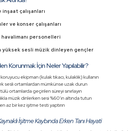
 inşaat çalışanları
ler ve konser çalışanları
 havalimanı personelleri
a yüksek sesli müzik dinleyen gençler
en Korunmak İçin Neler Yapılabilir?
 koruyucu ekipman (kulak tıkacı, kulaklık) kullanın
k sesli ortamlardan mümkünse uzak durun
tülü ortamlarda geçirilen süreyi sınırlayın
lıkla müzik dinlerken sesi %60’ın altında tutun
en az bir kez işitme testi yaptırın
aynaklı İşitme Kaybında Erken Tanı Hayati