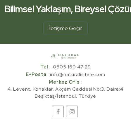
Bilimsel Yaklaşım, Bireysel Çöz
İşitme Kliniğiniz Yanınızda.
İletişime Geçin
Bilimsel Yaklaşım, Bireysel Çöz
Tel
:
0505 160 47 29
E-Posta
:
info@naturalisitme.com
Merkez Ofis
:
4. Levent, Konaklar, Akçam Caddesi No:3, Daire:4
Beşiktaş/İstanbul, Türkiye