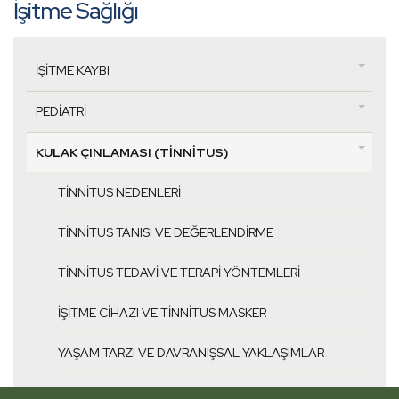
İşitme Sağlığı
İŞITME KAYBI
PEDIATRI
KULAK ÇINLAMASI (TINNITUS)
TINNITUS NEDENLERI
TINNITUS TANISI VE DEĞERLENDIRME
TINNITUS TEDAVI VE TERAPI YÖNTEMLERI
İŞITME CIHAZI VE TINNITUS MASKER
YAŞAM TARZI VE DAVRANIŞSAL YAKLAŞIMLAR