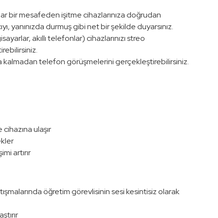
ar bir mesafeden işitme cihazlarınıza doğrudan
ıyı, yanınızda durmuş gibi net bir şekilde duyarsınız.
ayarlar, akıllı telefonlar) cihazlarınızı streo
rebilirsiniz.
almadan telefon görüşmelerini gerçekleştirebilirsiniz.
 cihazına ulaşır
kler
mi artırır
şmalarında öğretim görevlisinin sesi kesintisiz olarak
ştırır