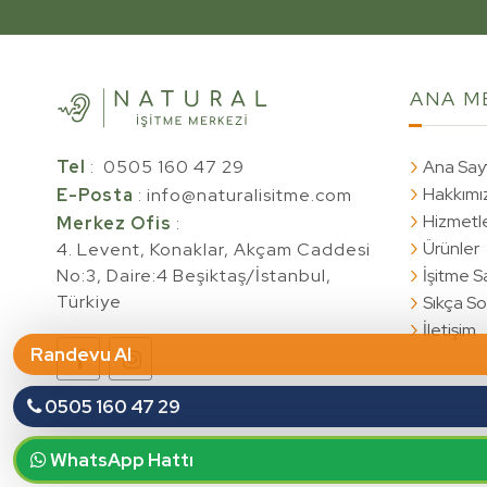
Bilimsel Yaklaşım, Bireysel 
ANA
M
Tel
:
0505 160 47 29
Ana Say
Hakkımı
E-Posta
:
info@naturalisitme.com
Hizmetl
Merkez Ofis
:
Ürünler
4. Levent, Konaklar, Akçam Caddesi
No:3, Daire:4 Beşiktaş/İstanbul,
İşitme Sa
Türkiye
Sıkça So
İletişim
Randevu Al
0505 160 47 29
WhatsApp Hattı
NATURAL İŞİTME MERKEZİ © Copyright 2025. Tüm h