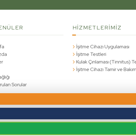
Çözüm
ENÜLER
HİZMETLERİMİZ
fa
İşitme Cihazı Uygulaması
zda
İşitme Testleri
er
Kulak Çınlaması (Tinnitus) T
İşitme Cihazı Tamir ve Bakım
ğlığı
rulan Sorular
akları saklıdır.