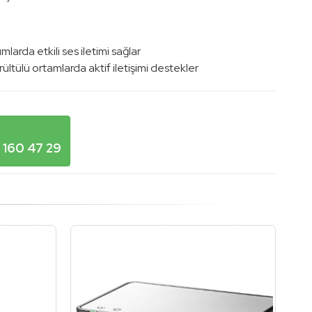
larda etkili ses iletimi sağlar
rültülü ortamlarda aktif iletişimi destekler
 160 47 29