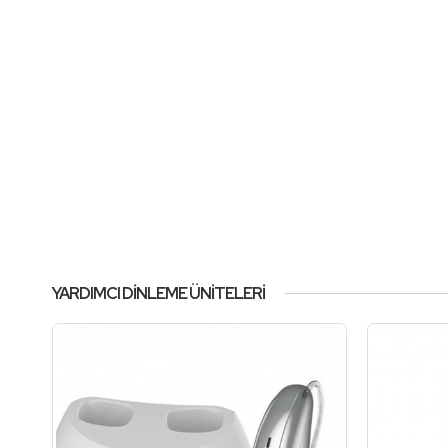
YARDIMCI DINLEME ÜNITELERI