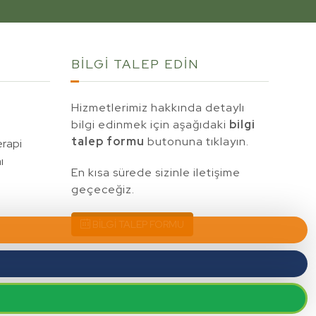
BİLGİ TALEP
EDİN
Hizmetlerimiz hakkında detaylı
bilgi edinmek için aşağıdaki
bilgi
talep formu
butonuna tıklayın.
erapi
ı
En kısa sürede sizinle iletişime
geçeceğiz.
BİLGİ TALEP FORMU