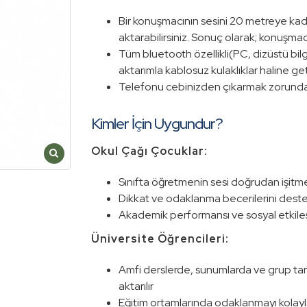
Bir konuşmacının sesini 20 metreye kad
aktarabilirsiniz. Sonuç olarak; konuşmac
Tüm bluetooth özellikli(PC, dizüstü bilgis
aktarımla kablosuz kulaklıklar haline geti
Telefonu cebinizden çıkarmak zorunda k
Kimler İçin Uygundur?
Okul Çağı Çocuklar:
Sınıfta öğretmenin sesi doğrudan işitme
Dikkat ve odaklanma becerilerini deste
Akademik performansı ve sosyal etkileşi
Üniversite Öğrencileri:
Amfi derslerde, sunumlarda ve grup tartı
aktarılır
Eğitim ortamlarında odaklanmayı kolayla